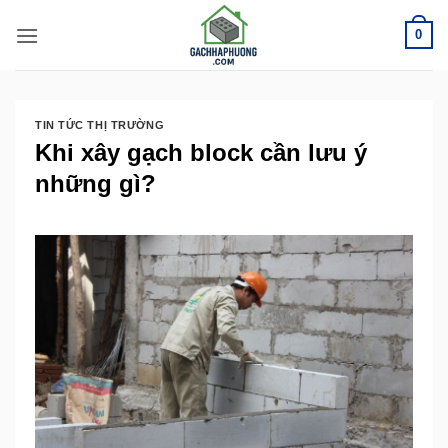
Bỏ
0
qua
nội
dung
TIN TỨC THỊ TRƯỜNG
Khi xây gạch block cần lưu ý
những gì?