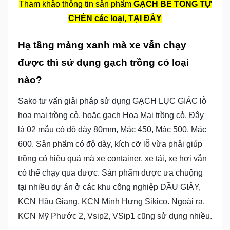
Tham khảo thông tin sản phẩm
GẠCH BÊ TÔNG TỰ
CHÈN các loại, TẠI ĐÂY
Hạ tầng mảng xanh mà xe vẫn chạy
được thì sử dụng gạch trồng cỏ loại
nào?
Sako tư vấn giải pháp sử dụng GẠCH LỤC GIÁC lỗ
hoa mai trồng cỏ, hoặc gạch Hoa Mai trồng cỏ. Đây
là 02 mẫu có độ dày 80mm, Mác 450, Mác 500, Mác
600. Sản phẩm có độ dày, kích cỡ lỗ vừa phải giúp
trồng cỏ hiệu quả mà xe container, xe tải, xe hơi vẫn
có thể chạy qua được. Sản phẩm được ưa chuộng
tại nhiều dự án ở các khu công nghiệp DẦU GIÂY,
KCN Hậu Giang, KCN Minh Hưng Sikico. Ngoài ra,
KCN Mỹ Phước 2, Vsip2, VSip1 cũng sử dụng nhiều.