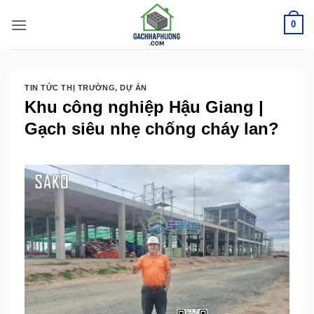
Bỏ
0
qua
nội
dung
TIN TỨC THỊ TRƯỜNG
,
DỰ ÁN
Khu công nghiệp Hậu Giang |
Gạch siêu nhẹ chống cháy lan?