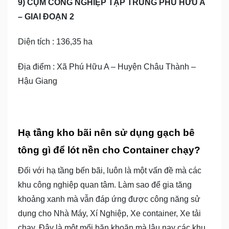
9) CỤM CÔNG NGHIỆP TẬP TRUNG PHÚ HỮU A
– GIAI ĐOẠN 2
Diện tích : 136,35 ha
Địa điểm : Xã Phú Hữu A – Huyện Châu Thành –
Hậu Giang
Hạ tầng kho bãi nên sử dụng gạch bê
tông gì để lót nền cho Container chạy?
Đối với hạ tầng bến bãi, luôn là một vấn đề mà các
khu công nghiệp quan tâm. Làm sao để gia tăng
khoảng xanh mà vẫn đáp ứng được công năng sử
dụng cho Nhà Máy, Xí Nghiệp, Xe container, Xe tải
chạy. Đây là một mối băn khoăn mà lâu nay các khu