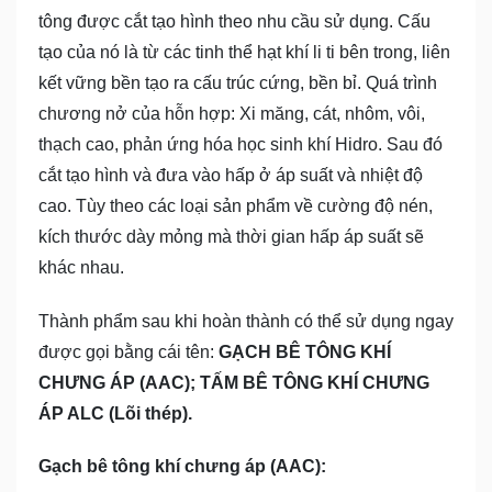
tông được cắt tạo hình theo nhu cầu sử dụng. Cấu
tạo của nó là từ các tinh thể hạt khí li ti bên trong, liên
kết vững bền tạo ra cấu trúc cứng, bền bỉ. Quá trình
chương nở của hỗn hợp: Xi măng, cát, nhôm, vôi,
thạch cao, phản ứng hóa học sinh khí Hidro. Sau đó
cắt tạo hình và đưa vào hấp ở áp suất và nhiệt độ
cao. Tùy theo các loại sản phẩm về cường độ nén,
kích thước dày mỏng mà thời gian hấp áp suất sẽ
khác nhau.
Thành phẩm sau khi hoàn thành có thể sử dụng ngay
được gọi bằng cái tên:
GẠCH BÊ TÔNG KHÍ
CHƯNG ÁP (AAC); TẤM BÊ TÔNG KHÍ CHƯNG
ÁP ALC (Lõi thép).
Gạch bê tông khí chưng áp (AAC):