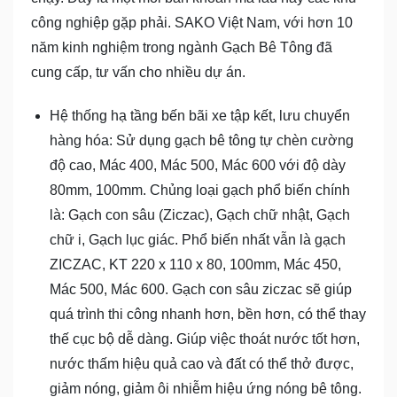
công nghiệp gặp phải. SAKO Việt Nam, với hơn 10
năm kinh nghiệm trong ngành Gạch Bê Tông đã
cung cấp, tư vấn cho nhiều dự án.
Hệ thống hạ tầng bến bãi xe tập kết, lưu chuyển
hàng hóa: Sử dụng gạch bê tông tự chèn cường
độ cao, Mác 400, Mác 500, Mác 600 với độ dày
80mm, 100mm. Chủng loại gạch phổ biến chính
là: Gạch con sâu (Ziczac), Gạch chữ nhật, Gạch
chữ i, Gạch lục giác. Phổ biến nhất vẫn là gạch
ZICZAC, KT 220 x 110 x 80, 100mm, Mác 450,
Mác 500, Mác 600. Gạch con sâu ziczac sẽ giúp
quá trình thi công nhanh hơn, bền hơn, có thể thay
thế cục bộ dễ dàng. Giúp việc thoát nước tốt hơn,
nước thấm hiệu quả cao và đất có thể thở được,
giảm nóng, giảm ôi nhiễm hiệu ứng nóng bê tông.