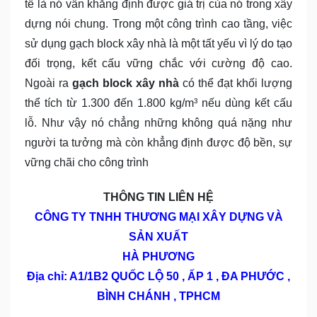
tế là nó vẫn khẳng định được giá trị của nó trong xây
dựng nói chung. Trong một công trình cao tầng, việc
sử dụng gạch block xây nhà là một tất yếu vì lý do tạo
đối trọng, kết cấu vững chắc với cường độ cao.
Ngoài ra
gạch block xây nhà
có thể đạt khối lượng
thể tích từ 1.300 đến 1.800 kg/m³ nếu dùng kết cấu
lỗ. Như vậy nó chẳng những không quá nặng như
người ta tưởng mà còn khẳng định được độ bền, sự
vững chãi cho công trình
THÔNG TIN LIÊN HỆ
CÔNG TY TNHH THƯƠNG MẠI XÂY DỰNG VÀ
SẢN XUẤT
HÀ PHƯƠNG
Địa chỉ: A1/1B2 QUỐC LỘ 50 , ẤP 1 , ĐA PHƯỚC ,
BÌNH CHÁNH , TPHCM