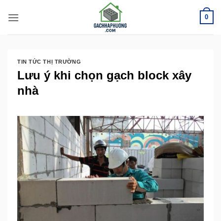
Bỏ
0
qua
nội
dung
TIN TỨC THỊ TRƯỜNG
Lưu ý khi chọn gạch block xây
nhà