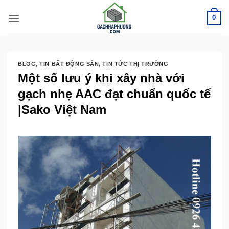
Bỏ
0
qua
nội
dung
BLOG
,
TIN BẤT ĐỘNG SẢN
,
TIN TỨC THỊ TRƯỜNG
Một số lưu ý khi xây nhà với
gạch nhẹ AAC đạt chuẩn quốc tế
|Sako Việt Nam