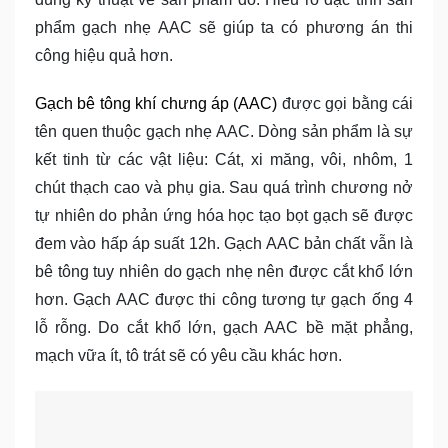
phẩm gạch nhẹ AAC sẽ giúp ta có phương án thi
công hiệu quả hơn.
Gạch bê tông khí chưng áp (AAC)
được gọi bằng cái
tên quen thuộc gạch nhẹ AAC. Dòng sản phẩm là sự
kết tinh từ các vật liệu: Cát, xi măng, vôi, nhôm, 1
chút thạch cao và phụ gia. Sau quá trình chương nở
tự nhiên do phản ứng hóa học tạo bọt gạch sẽ được
đem vào hấp áp suất 12h. Gạch AAC bản chất vẫn là
bê tông tuy nhiên do gạch nhẹ nên được cắt khổ lớn
hơn. Gạch AAC được thi công tương tự gạch ống 4
lỗ rỗng. Do cắt khổ lớn, gạch AAC bề mặt phẳng,
mạch vữa ít, tô trát sẽ có yêu cầu khác hơn.