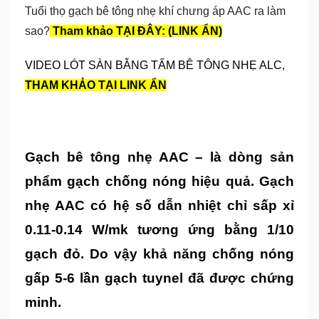
Tuổi thọ gạch bê tông nhẹ khí chưng áp AAC ra làm
sao?
Tham khảo TẠI ĐÂY: (LINK ẨN)
VIDEO LÓT SÀN BẰNG TẤM BÊ TÔNG NHẸ ALC,
THAM KHẢO TẠI LINK ẨN
Gạch bê tông nhẹ AAC
– là dòng sản
phẩm gạch chống nóng hiệu quả. Gạch
nhẹ AAC có hệ số dẫn nhiệt chỉ sấp xỉ
0.11-0.14 W/mk tương ứng bằng 1/10
gạch đỏ. Do vậy khả năng chống nóng
gấp 5-6 lần gạch tuynel đã được chứng
minh.