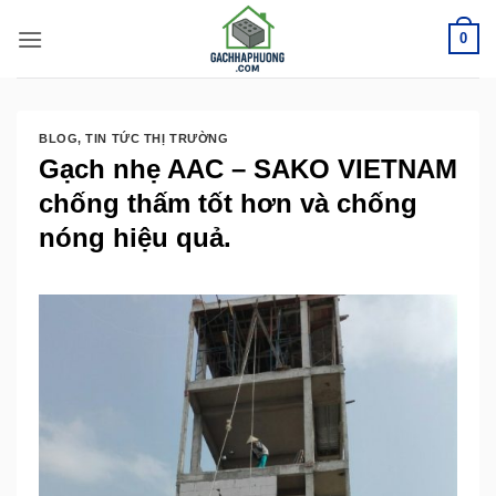
Bỏ
0
qua
nội
dung
BLOG
,
TIN TỨC THỊ TRƯỜNG
Gạch nhẹ AAC – SAKO VIETNAM
chống thấm tốt hơn và chống
nóng hiệu quả.