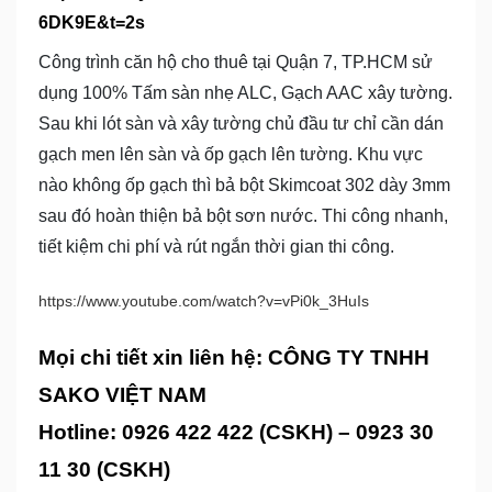
6DK9E&t=2s
Công trình căn hộ cho thuê tại Quận 7, TP.HCM sử
dụng 100% Tấm sàn nhẹ ALC, Gạch AAC xây tường.
Sau khi lót sàn và xây tường chủ đầu tư chỉ cần dán
gạch men lên sàn và ốp gạch lên tường. Khu vực
nào không ốp gạch thì bả bột Skimcoat 302 dày 3mm
sau đó hoàn thiện bả bột sơn nước. Thi công nhanh,
tiết kiệm chi phí và rút ngắn thời gian thi công.
https://www.youtube.com/watch?v=vPi0k_3HuIs
Mọi chi tiết xin liên hệ: CÔNG TY TNHH
SAKO VIỆT NAM
Hotline: 0926 422 422 (CSKH) – 0923 30
11 30 (CSKH)