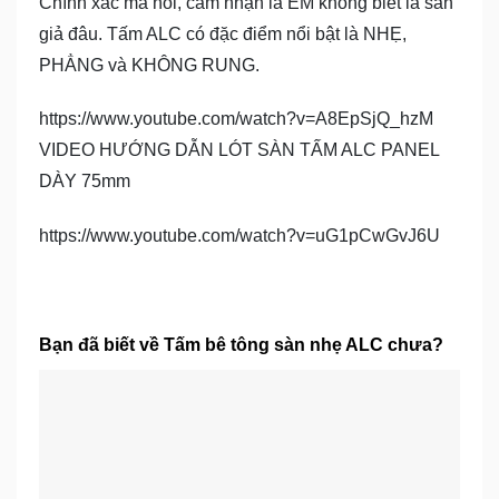
Chính xác mà nói, cảm nhận là ÊM không biết là sàn
giả đâu. Tấm ALC có đặc điểm nổi bật là NHẸ,
PHẲNG và KHÔNG RUNG.
https://www.youtube.com/watch?v=A8EpSjQ_hzM
VIDEO HƯỚNG DẪN LÓT SÀN TẤM ALC PANEL
DÀY 75mm
https://www.youtube.com/watch?v=uG1pCwGvJ6U
Bạn đã biết về Tấm bê tông sàn nhẹ ALC chưa?