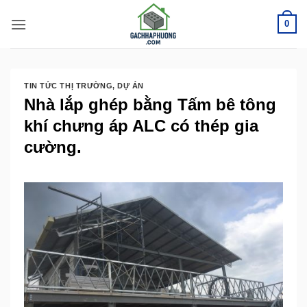
Bỏ
0
qua
nội
dung
TIN TỨC THỊ TRƯỜNG
,
DỰ ÁN
Nhà lắp ghép bằng Tấm bê tông
khí chưng áp ALC có thép gia
cường.