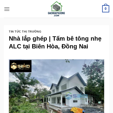
Bỏ
0
qua
nội
dung
TIN TỨC THỊ TRƯỜNG
Nhà lắp ghép | Tấm bê tông nhẹ
ALC tại Biên Hòa, Đồng Nai