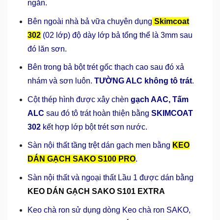
ngăn.
Bên ngoài nhà bả vữa chuyên dụng
Skimcoat
302
(02 lớp) độ dày lớp bả tổng thể là 3mm sau
đó lăn sơn.
Bên trong bả bột trét gốc thạch cao sau đó xả
nhám và sơn luôn.
TƯỜNG ALC không tô trát
.
Cột thép hình được xây chèn
gạch AAC, Tấm
ALC
sau đó tô trát hoàn thiện bằng
SKIMCOAT
302
kết hợp lớp bột trét sơn nước.
Sàn nội thất tầng trệt dán gạch men bằng
KEO
DÁN GẠCH SAKO S100 PRO
.
Sàn nội thất và ngoại thất Lầu 1 được dán bằng
KEO DÁN GẠCH SAKO S101 EXTRA
Keo chà ron sử dụng dòng Keo chà ron SAKO,