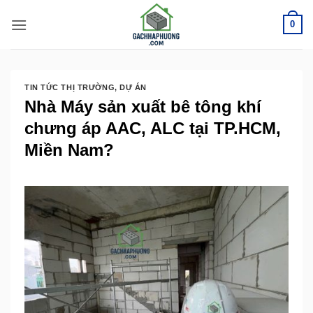
Bỏ
0
qua
nội
dung
TIN TỨC THỊ TRƯỜNG
,
DỰ ÁN
Nhà Máy sản xuất bê tông khí
chưng áp AAC, ALC tại TP.HCM,
Miền Nam?