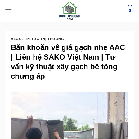
Bỏ
0
qua
nội
dung
BLOG
,
TIN TỨC THỊ TRƯỜNG
Băn khoăn về giá gạch nhẹ AAC
| Liên hệ SAKO Việt Nam | Tư
vấn kỹ thuật xây gạch bê tông
chưng áp