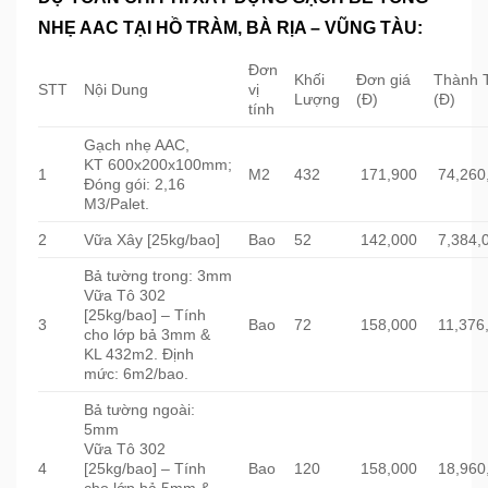
NHẸ AAC TẠI HỒ TRÀM, BÀ RỊA – VŨNG TÀU:
Đơn
Khối
Đơn giá
Thành 
STT
Nội Dung
vị
Lượng
(Đ)
(Đ)
tính
Gạch nhẹ AAC,
KT 600x200x100mm;
1
M2
432
171,900
74,260
Đóng gói: 2,16
M3/Palet.
2
Vữa Xây [25kg/bao]
Bao
52
142,000
7,384,
Bả tường trong: 3mm
Vữa Tô 302
[25kg/bao] – Tính
3
Bao
72
158,000
11,376
cho lớp bả 3mm &
KL 432m2. Định
mức: 6m2/bao.
Bả tường ngoài:
5mm
Vữa Tô 302
4
[25kg/bao] – Tính
Bao
120
158,000
18,960
cho lớp bả 5mm &