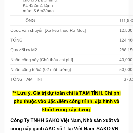
KL 432m2. Định
mức: 3.6m2/bao.
TỔNG
111,98
Cước vận chuyển [Xe kéo theo Rơ Móc]
12,500
TỔNG
124,48
Quy đổi ra M2
288,15
Nhân công xây [Chủ thầu chi phí]
40,000
Nhân công tô/bả (02 mặt tường)
50,000
TỔNG TẠM TÍNH
378,
** Lưu ý, Giá trị dự toán chỉ là TẠM TÍNH, Chi phí
phụ thuộc vào đặc điểm công trình, địa hình và
khối lượng xây dựng.
Công Ty TNHH SAKO Việt Nam
, Nhà sản xuất và
cung cấp gạch AAC số 1 tại Việt Nam. SAKO VN