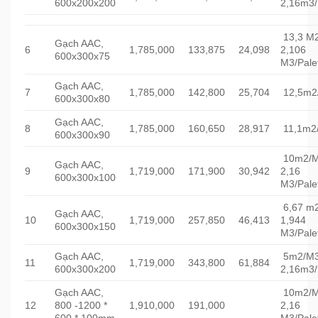
600x200x200
2,16m3/
13,3 M
Gạch AAC,
6
1,785,000
133,875
24,098
2,106
600x300x75
M3/Pale
Gạch AAC,
7
1,785,000
142,800
25,704
12,5m2
600x300x80
Gạch AAC,
8
1,785,000
160,650
28,917
11,1m2
600x300x90
10m2/M
Gạch AAC,
9
1,719,000
171,900
30,942
2,16
600x300x100
M3/Pale
6,67 m
Gạch AAC,
10
1,719,000
257,850
46,413
1,944
600x300x150
M3/Pale
Gạch AAC,
5m2/M3
11
1,719,000
343,800
61,884
600x300x200
2,16m3/
Gạch AAC,
10m2/M
12
800 -1200 *
1,910,000
191,000
2,16
600 * 100mm
M3/Pale