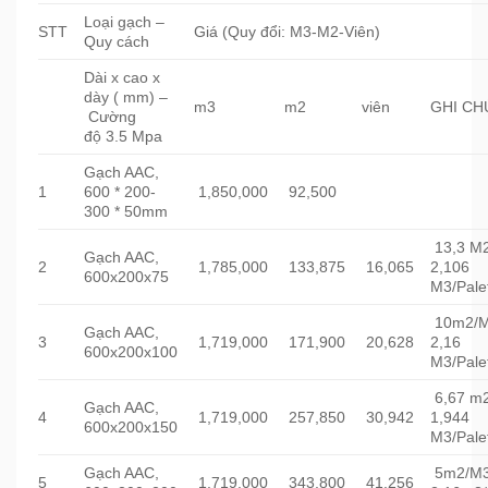
Loại gạch –
STT
Giá (Quy đổi: M3-M2-Viên)
Quy cách
Dài x cao x
dày ( mm) –
m3
m2
viên
GHI CH
Cường
độ 3.5 Mpa
Gạch AAC,
1
600 * 200-
1,850,000
92,500
300 * 50mm
13,3 M
Gạch AAC,
2
1,785,000
133,875
16,065
2,106
600x200x75
M3/Pale
10m2/M
Gạch AAC,
3
1,719,000
171,900
20,628
2,16
600x200x100
M3/Pale
6,67 m
Gạch AAC,
4
1,719,000
257,850
30,942
1,944
600x200x150
M3/Pale
Gạch AAC,
5m2/M3
5
1,719,000
343,800
41,256