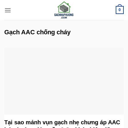
Bỏ
0
qua
nội
dung
Gạch AAC chống cháy
Tại sao mảnh vụn gạch nhẹ chưng áp AAC