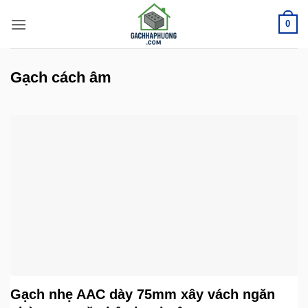
Bỏ
0
qua
nội
dung
Gạch cách âm
Gạch nhẹ AAC dày 75mm xây vách ngăn