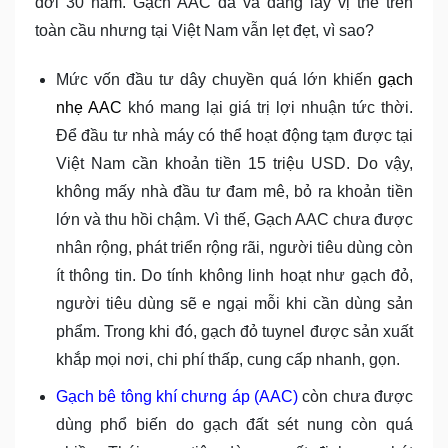
đời 30 năm. Gạch AAC đã và đang lấy vị thế trên
toàn cầu nhưng tại Việt Nam vẫn lẹt đẹt, vì sao?
Mức vốn đầu tư dây chuyền quá lớn khiến
gạch
nhẹ AAC
khó mang lại giá trị lợi nhuận tức thời.
Để đầu tư nhà máy có thể hoạt động tạm được tại
Việt Nam cần khoản tiền 15 triệu USD. Do vậy,
không mấy nhà đầu tư đam mê, bỏ ra khoản tiền
lớn và thu hồi chậm. Vì thế, Gạch AAC chưa được
nhân rộng, phát triển rộng rãi, người tiêu dùng còn
ít thông tin. Do tính không linh hoạt như gạch đỏ,
người tiêu dùng sẽ e ngại mỗi khi cần dùng sản
phẩm. Trong khi đó, gạch đỏ tuynel được sản xuất
khắp mọi nơi, chi phí thấp, cung cấp nhanh, gọn.
Gạch bê tông khí chưng áp (AAC)
còn chưa được
dùng phổ biến do gạch đất sét nung còn quá