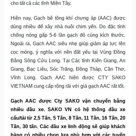
cho tất cả các tỉnh Miền Tây.
Hiện nay, Gạch bê tông khí chưng áp (AAC) được
dùng nhiều để xây nhà nuôi chim yến. Do đặc tính
chống nóng gấp 5-6 lần gạch đỏ cùng kích thước.
Ngoài ra, Gạch AAC siêu nhẹ giúp giảm áp lực lên
cọc móng, ý nghĩa với nền đất yếu tại Vùng Đồng
Bằng Sông Cửu Long. Tại Các tỉnh Kiên Giang, An
Giang, Bạc Liêu, Sóc Trăng, Đồng Tháp, Cần Thơ,
Vĩnh Long. Gạch AAC hiện được CTY SAKO
VIETNAM cung cấp rộng rãi với giá gạch AAC rất tốt.
Gạch AAC được Cty SAKO vận chuyển bằng
nhiều đầu xe. SAKO VN có hệ thống đầu xe
cẩu/tải từ 2,5 Tấn, 5 Tấn, 8 Tấn, 11 Tấn, 16 Tấn, 20
Tấn, 30 tấn. Các đầu xe linh động sẽ giúp khách
hàng có nhiều chọn lựa phù hợp với các tuyến