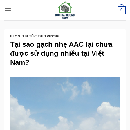
Bỏ
0
qua
nội
dung
BLOG
,
TIN TỨC THỊ TRƯỜNG
Tại sao gạch nhẹ AAC lại chưa
được sử dụng nhiều tại Việt
Nam?