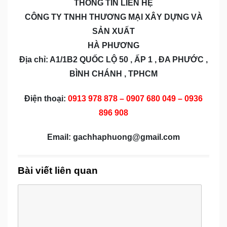
THÔNG TIN LIÊN HỆ
CÔNG TY TNHH THƯƠNG MẠI XÂY DỰNG VÀ
SẢN XUẤT
HÀ PHƯƠNG
Địa chỉ: A1/1B2 QUỐC LỘ 50 , ẤP 1 , ĐA PHƯỚC ,
BÌNH CHÁNH , TPHCM
Điện thoại:
0913 978 878 – 0907 680 049 – 0936
896 908
Email: gachhaphuong@gmail.com
Bài viết liên quan