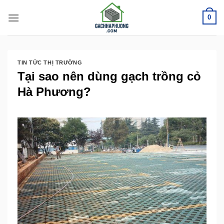
Bỏ
0
qua
nội
dung
TIN TỨC THỊ TRƯỜNG
Tại sao nên dùng gạch trồng cỏ
Hà Phương?