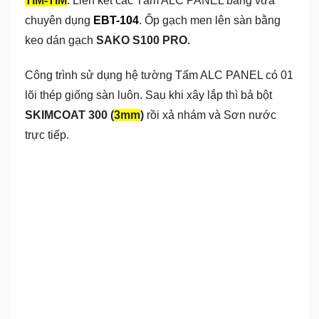
TIM-TIM
. Liên kết các Tấm ALC PANEL bằng vữa
chuyên dụng
EBT-104
. Ốp gạch men lên sàn bằng
keo dán gạch
SAKO S100 PRO.
Công trình sử dụng hệ tường Tấm ALC PANEL có 01
lõi thép giống sàn luôn. Sau khi xây lắp thì bả bột
SKIMCOAT 300 (
3mm
)
rồi xả nhám và Sơn nước
trực tiếp.