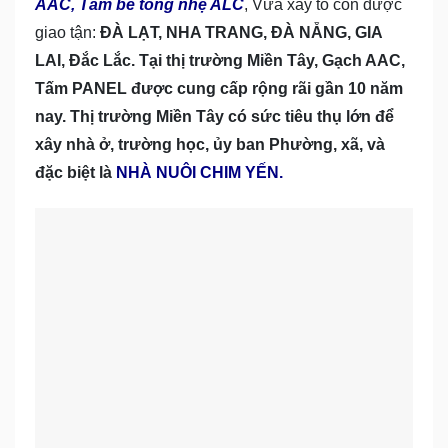
AAC, Tấm bê tông nhẹ ALC
, Vữa xây tô còn được
giao tận:
ĐÀ LẠT, NHA TRANG, ĐÀ NẴNG, GIA
LAI, Đắc Lắc. Tại thị trường Miền Tây, Gạch AAC,
Tấm PANEL được cung cấp rộng rãi gần 10 năm
nay. Thị trường Miền Tây có sức tiêu thụ lớn để
xây nhà ở, trường học, ủy ban Phường, xã, và
đặc biệt là
NHÀ NUÔI CHIM YẾN.