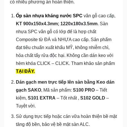
có nhiều phương án hoàn thiện.
Ốp sàn nhựa kháng nước SPC
vân gỗ cao cấp,
KT 900x150x4.3mm; 1220x180x3.5mm
. Sàn
nhựa SPC vân gỗ có lớp đế là hợp chất
Composite từ ĐÁ và NHỰA cao cấp. Sản phẩm
đạt tiêu chuẩn xuất khẩu MỸ, không nhiễm chì,
hóa chất tẩy rửa độc hại. Không cần dán keo với
hèm khóa CLICK – CLICK. Tham khảo sản phẩm
TẠI ĐÂY.
Dán gạch men trực tiếp lên sàn bằng Keo dán
gạch SAKO
, Mã sản phẩm:
S100 PRO
– Tiết
kiệm,
S101 EXTRA
– Tốt nhất ,
S102 GOLD
–
Tuyệt vời.
Sử dụng trực tiếp hoặc cán vữa hoàn thiện bề mặt
tăng độ bền, bảo vệ bề mặt sàn ALC.