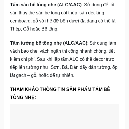
Tấm sàn bê tông nhẹ (ALC/AAC)
:
Sử dụng để lót
sàn thay thế sàn bê tông cốt thép, sàn decking,
cemboard, gỗ với hệ đỡ bên dưới đa dạng có thể là:
Thép, Gỗ hoặc Bê tông.
Tấm tường bê tông nhẹ (ALC/AAC)
: Sử dụng làm
vách bao che, vách ngăn thi công nhanh chóng, tiết
kiệm chi phí. Sau khi lắp tấm ALC có thể decor trực
tiếp lên tường như: Sơn, Bả, Dán dấy dán tường, ốp
lát gạch – gỗ, hoặc để tự nhiên.
THAM KHẢO THÔNG TIN SẢN PHẨM
TẤM BÊ
TÔNG NHẸ
: