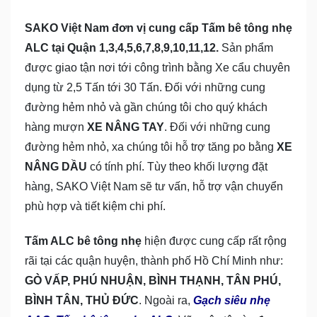
SAKO Việt Nam đơn vị cung cấp Tấm bê tông nhẹ
ALC tại Quận 1,3,4,5,6,7,8,9,10,11,12.
Sản phẩm
được giao tận nơi tới công trình bằng Xe cẩu chuyên
dụng từ 2,5 Tấn tới 30 Tấn. Đối với những cung
đường hẻm nhỏ và gần chúng tôi cho quý khách
hàng mượn
XE NÂNG TAY
. Đối với những cung
đường hẻm nhỏ, xa chúng tôi hỗ trợ tăng po bằng
XE
NÂNG DẦU
có tính phí. Tùy theo khối lượng đặt
hàng, SAKO Việt Nam sẽ tư vấn, hỗ trợ vận chuyển
phù hợp và tiết kiệm chi phí.
Tấm ALC bê tông nhẹ
hiện được cung cấp rất rộng
rãi tại các quận huyện, thành phố Hồ Chí Minh như:
GÒ VẤP, PHÚ NHUẬN, BÌNH THẠNH, TÂN PHÚ,
BÌNH TÂN, THỦ ĐỨC
. Ngoài ra,
Gạch siêu nhẹ