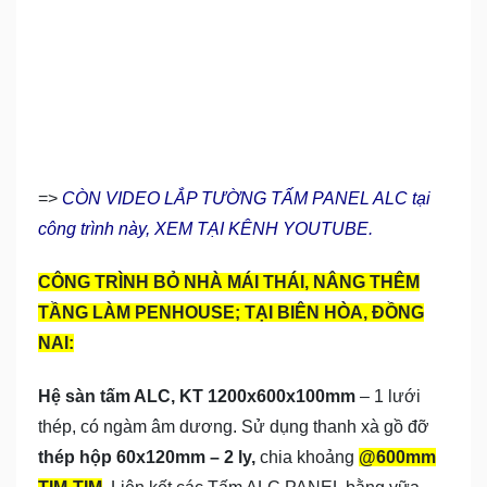
=>
CÒN VIDEO LẮP TƯỜNG TẤM PANEL ALC tại
công trình này, XEM TẠI KÊNH YOUTUBE.
CÔNG TRÌNH BỎ NHÀ MÁI THÁI, NÂNG THÊM
TẦNG LÀM PENHOUSE; TẠI BIÊN HÒA, ĐỒNG
NAI:
Hệ sàn tấm ALC, KT 1200x600x100mm
– 1 lưới
thép, có ngàm âm dương. Sử dụng thanh xà gồ đỡ
thép hộp 60x120mm – 2 ly,
chia khoảng
@600mm