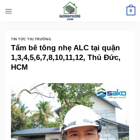
Bỏ
0
qua
nội
dung
TIN TỨC THỊ TRƯỜNG
Tấm bê tông nhẹ ALC tại quận
1,3,4,5,6,7,8,10,11,12, Thủ Đức,
HCM