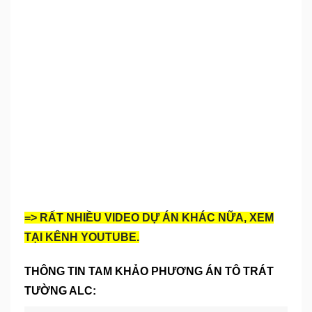
=> RẤT NHIỀU VIDEO DỰ ÁN KHÁC NỮA, XEM
TẠI KÊNH YOUTUBE.
THÔNG TIN TAM KHẢO PHƯƠNG ÁN TÔ TRÁT
TƯỜNG ALC: