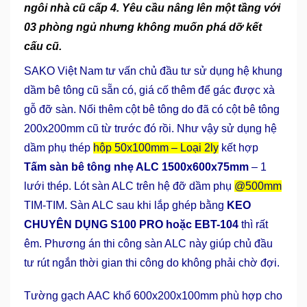
ngôi nhà cũ cấp 4. Yêu cầu nâng lên một tầng với
03 phòng ngủ nhưng không muốn phá dỡ kết
cấu cũ.
SAKO Việt Nam tư vấn chủ đầu tư sử dụng hệ khung
dầm bê tông cũ sẵn có, giá cố thêm để gác được xà
gỗ đỡ sàn. Nối thêm cột bê tông do đã có cột bê tông
200x200mm cũ từ trước đó rồi. Như vậy sử dụng hệ
dầm phụ thép
hộp 50x100mm – Loại 2ly
kết hợp
Tấm sàn bê tông nhẹ ALC 1500x600x75mm
– 1
lưới thép. Lót sàn ALC trên hệ đỡ dầm phụ
@500mm
TIM-TIM. Sàn ALC sau khi lắp ghép bằng
KEO
CHUYÊN DỤNG S100 PRO hoặc EBT-104
thì rất
êm. Phương án thi công sàn ALC này giúp chủ đầu
tư rút ngắn thời gian thi công do không phải chờ đợi.
Tường gạch AAC khổ 600x200x100mm phù hợp cho