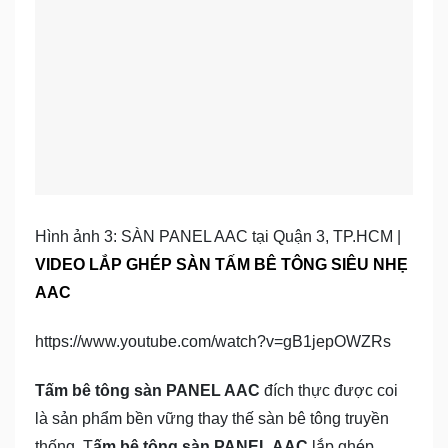
Hình ảnh 3: SÀN PANEL AAC tại Quận 3, TP.HCM |
VIDEO LẮP GHÉP SÀN TẤM BÊ TÔNG SIÊU NHẸ
AAC
https://www.youtube.com/watch?v=gB1jepOWZRs
Tấm bê tông sàn PANEL AAC
đích thực được coi
là sản phẩm bền vững thay thế sàn bê tông truyền
thống. T
ấm bê tông sàn PANEL AAC
lắp ghép