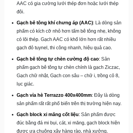
AAC có gia cường lưới thép đơn hoặc lưới thép
đôi.
Gạch bê tông khí chưng áp (AAC)
: Là dòng sản
phẩm có kích cỡ nhỏ hơn tấm bê tông nhẹ, không
có lõi thép. Gạch AAC có khổ lớn hơn rất nhiều
gạch đỏ tuynel, thi công nhanh, hiệu quả cao.
Gạch bê tông tự chèn cường độ cao
: Sản
phẩm gạch bê tông tự chèn chính là gạch Ziczac,
Gạch chữ nhật, Gạch con sâu – chữ i, trồng cỏ 8,
lục giác.
Gạch vỉa hè Terrazzo 400x400mm
: Đây là dòng
sản phẩm rất rất phổ biến trên thị trường hiện nay.
Gạch block xi măng cốt liệu
: Sản phẩm được
đúc bằng đá mi bụi, cát, xi măng, gạch block hiện
được ưa chuộng xây hàng rào, nhà xưởng.