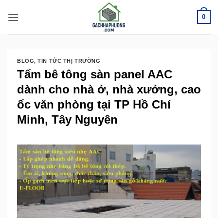
Bỏ
0
qua
nội
dung
BLOG
,
TIN TỨC THỊ TRƯỜNG
Tấm bê tông sàn panel AAC
dành cho nhà ở, nhà xưởng, cao
ốc văn phòng tại TP Hồ Chí
Minh, Tây Nguyên