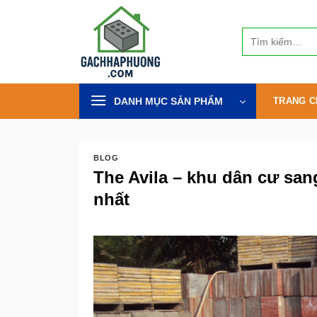
Bỏ
qua
Tìm
nội
kiếm:
dung
DANH MỤC SẢN PHẨM
TRANG C
BLOG
The Avila – khu dân cư sang
nhất