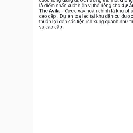
cuộc sống đang được hưởng thụ một không g
là điểm nhấn xuất hiện vị thế riêng cho
dự á
The Avila
– được xây hoàn chỉnh là khu phứ
cao cấp . Dự án tọa lạc tại khu dân cư đượ
thuận lợi đến các tiện ích xung quanh như 
vụ cao cấp .