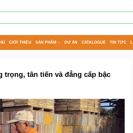
HỦ
GIỚI THIỆU
SẢN PHẨM
DỰ ÁN
CATALOGUE
TIN TỨC
L
 trọng, tân tiến và đẳng cấp bậc