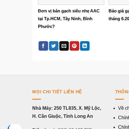
Đơn vị bán gạch siêu nhẹ AAC
Báo giá g
tại Tp.HCM, Tây Ninh, Bình
tháng 6.2
Phước?
MỌI CHI TIẾT LIÊN HỆ
THÔN
Nhà Máy: 250 TL835, X. Mỹ Lộc,
Về ch
H. Cần Giuộc, Tỉnh Long An
Chính
Chín