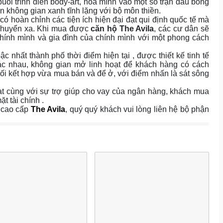
buổi trình diễn body-art, hòa mình vào một số trận đấu bóng
n không gian xanh tĩnh lặng với bộ môn thiền.
có hoàn chỉnh các tiện ích hiện đại đạt qui định quốc tế mà
 chuyển xa. Khi mua được
căn hộ The Avila
, các cư dân sẽ
hính mình và gia đình của chính mình với một phong cách
c nhất thành phố thời điểm hiện tại , được thiết kế tinh tế
hác nhau, không gian mở linh hoạt để khách hàng có cách
i kết hợp vừa mua bán và để ở, với điểm nhấn là sát sông
ạt cùng với sự trợ giúp cho vay của ngân hàng, khách mua
 tài chính .
ộ cao cấp
The Avila
, quý quý khách vui lòng liên hệ bộ phận