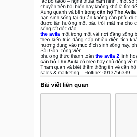
lạc bộ tatoo – nghệ thuật xăm hình , một số 
chuyền trên bãi biển hay không khó là tìm đế
Xung quanh và bên trong
căn hộ The Avila
bạn sinh sống tại dự án không cần phải di
được tận hưởng một bầu trời mát mẻ cho c
sống rất độc đáo .
the avila
một trong một vài nơi đáng sống bậ
theo kiến trúc đẳng cấp nhiều diện tích k
hưởng dụng vào mục đích sinh sống hay, phố
Sài Gòn, công viên.
phương thức thanh toán
the avila 2
linh ho
căn hộ The Avila
có mẹo hay chủ động về mặt
Tham quan và biết thêm thông tin về căn h
sales & marketing – Hotline: 0913756339
Bài viết liên quan