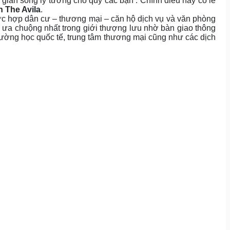
ian sống lý tưởng cho quý các bạn . Chính điều này có lẽ
n The Avila
.
c hợp dân cư – thương mại – căn hộ dịch vụ và văn phòng
c ưa chuộng nhất trong giới thượng lưu nhờ bàn giao thông
trường học quốc tế, trung tâm thương mại cũng như các dịch