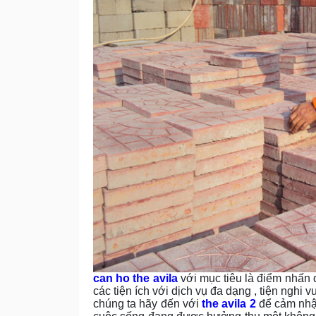
can ho the avila
với mục tiêu là điểm nhấn đ
các tiện ích với dịch vụ đa dạng , tiện nghi 
chúng ta hãy đến với
the avila 2
để cảm nhận 