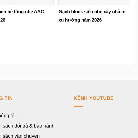
ạch bê tông nhẹ AAC
Gạch block siêu nhẹ xây nhà ở
026
xu hướng năm 2026
G TIN
KÊNH YOUTUBE
úng tôi
 sách đổi trả & bảo hành
h sách vận chuyển