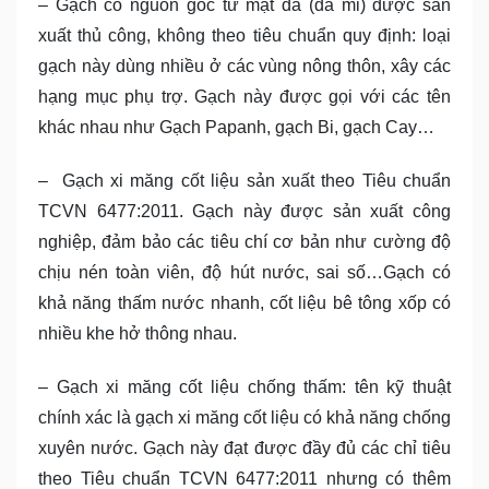
– Gạch có nguồn gốc từ mạt đá (đá mi) được sản
xuất thủ công, không theo tiêu chuẩn quy định: loại
gạch này dùng nhiều ở các vùng nông thôn, xây các
hạng mục phụ trợ. Gạch này được gọi với các tên
khác nhau như Gạch Papanh, gạch Bi, gạch Cay…
– Gạch xi măng cốt liệu sản xuất theo Tiêu chuẩn
TCVN 6477:2011. Gạch này được sản xuất công
nghiệp, đảm bảo các tiêu chí cơ bản như cường độ
chịu nén toàn viên, độ hút nước, sai số…Gạch có
khả năng thấm nước nhanh, cốt liệu bê tông xốp có
nhiều khe hở thông nhau.
– Gạch xi măng cốt liệu chống thấm: tên kỹ thuật
chính xác là gạch xi măng cốt liệu có khả năng chống
xuyên nước. Gạch này đạt được đầy đủ các chỉ tiêu
theo Tiêu chuẩn TCVN 6477:2011 nhưng có thêm