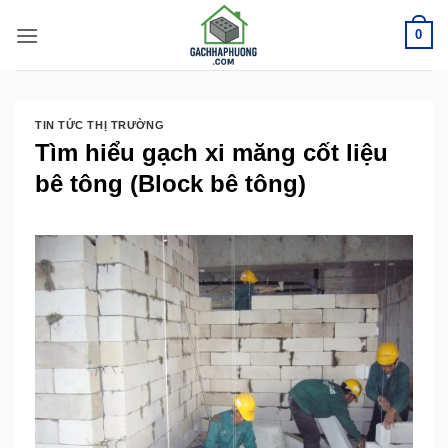
Bỏ
0
qua
nội
dung
TIN TỨC THỊ TRƯỜNG
Tìm hiểu gạch xi măng cốt liệu
bê tông (Block bê tông)