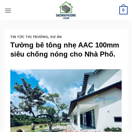
Bỏ
0
qua
nội
dung
TIN TỨC THỊ TRƯỜNG
,
DỰ ÁN
Tường bê tông nhẹ AAC 100mm
siêu chống nóng cho Nhà Phố.