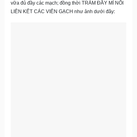
vữa đủ đầy các mạch; đồng thời TRÁM ĐẦY MÍ NỐI
LIÊN KẾT CÁC VIÊN GẠCH như ảnh dưới đây: