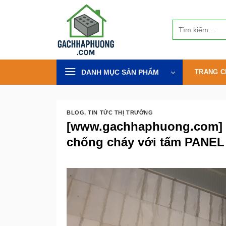
Bỏ
qua
Tìm
nội
kiếm:
dung
DANH MỤC SẢN PHẨM
TRANG C
BLOG
,
TIN TỨC THỊ TRƯỜNG
[www.gachhaphuong.com] 
chống cháy với tấm PANEL