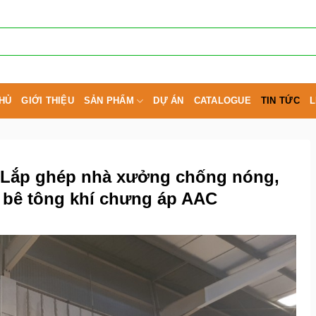
HỦ
GIỚI THIỆU
SẢN PHẨM
DỰ ÁN
CATALOGUE
TIN TỨC
L
Lắp ghép nhà xưởng chống nóng,
 bê tông khí chưng áp AAC