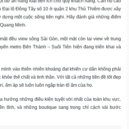
t dự án hàng loạt tiện ích cho quý khách hàng. Căn hộ cao
 Đại lộ Đông Tây số 10 ở quận 2 khu Thủ Thiêm được xây
 dựng một cuộc sống tiện nghi. Hãy đánh giá những điểm
i Quang Minh.
a mặt đều view sông Sài Gòn, một mặt còn lại view về trung
yến metro Bến Thành – Suối Tiên hiện đang triển khai và
 mình vào thiên nhiên khoáng đạt khiến cư dân không phải
 khỏe thể chất và tinh thần. Với tất cả những tiền đề tốt đẹp
i, ấm áp sẽ luôn luôn ngập tràn tổ ấm của họ.
hừa hưởng những điều kiện tuyệt vời nhất của toàn khu vực.
n tĩnh, và những boutique sang trọng chỉ cách vài bước