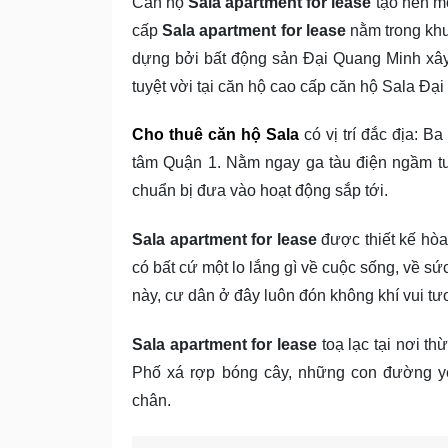
Căn hộ
Sala apartment for lease
tạo nên mộ
cấp
Sala apartment for lease
nằm trong khu
dựng bởi bất động sản Đại Quang Minh xây
tuyệt vời tại căn hộ cao cấp căn hộ Sala Đạ
Cho thuê căn hộ Sala
có vị trí đắc địa: B
tâm Quận 1. Nằm ngay ga tàu điện ngầm tu
chuẩn bị đưa vào hoạt động sắp tới.
Sala apartment for lease
được thiết kế hòa
có bất cứ một lo lắng gì về cuộc sống, về sức
này, cư dân ở đây luôn đón không khí vui tươ
Sala apartment for lease
toạ lạc tại nơi t
Phố xá rợp bóng cây, những con đường yê
chân.