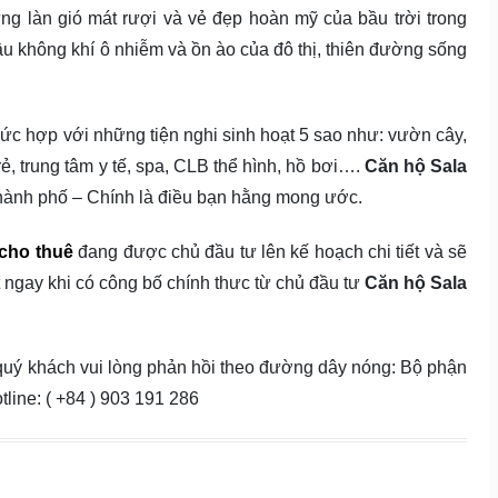
ng làn gió mát rượi và vẻ đẹp hoàn mỹ của bầu trời trong
ầu không khí ô nhiễm và ồn ào của đô thị, thiên đường sống
ức hợp với những tiện nghi sinh hoạt 5 sao như: vườn cây,
trẻ, trung tâm y tế, spa, CLB thể hình, hồ bơi….
Căn hộ Sala
thành phố – Chính là điều bạn hằng mong ước.
 cho thuê
đang được chủ đầu tư lên kế hoạch chi tiết và sẽ
t ngay khi có công bố chính thưc từ chủ đầu tư
Căn hộ Sala
 quý khách vui lòng phản hồi theo đường dây nóng: Bộ phận
ine: ( +84 ) 903 191 286