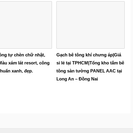
ông tự chèn chữ nhật,
Gạch bê tông khí chưng áp|Giá
Màu xám lát resort, công
sỉ lẻ tại TPHCM|Tổng kho tấm bê
chuẩn xanh, đẹp.
tông sàn tường PANEL AAC tại
Long An – Đồng Nai