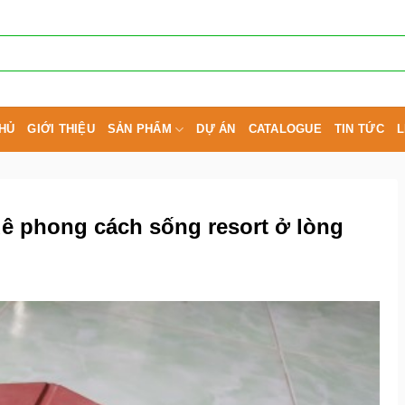
HỦ
GIỚI THIỆU
SẢN PHẨM
DỰ ÁN
CATALOGUE
TIN TỨC
L
uê phong cách sống resort ở lòng