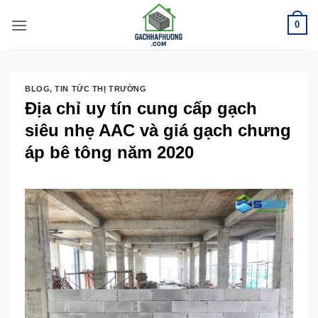
Bỏ
0
qua
nội
dung
BLOG
,
TIN TỨC THỊ TRƯỜNG
Địa chỉ uy tín cung cấp gạch
siêu nhẹ AAC và giá gạch chưng
áp bê tông năm 2020