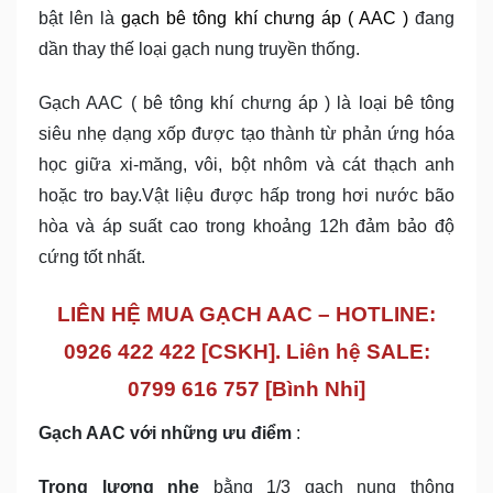
bật lên là
gạch bê tông khí chưng áp ( AAC )
đang
dần thay thế loại gạch nung truyền thống.
Gạch AAC ( bê tông khí chưng áp ) là loại bê tông
siêu nhẹ dạng xốp được tạo thành từ phản ứng hóa
học giữa xi-măng, vôi, bột nhôm và cát thạch anh
hoặc tro bay.Vật liệu được hấp trong hơi nước bão
hòa và áp suất cao trong khoảng 12h đảm bảo độ
cứng tốt nhất.
LIÊN HỆ MUA GẠCH AAC – HOTLINE:
0926 422 422 [CSKH]. Liên hệ SALE:
0799 616 757 [Bình Nhi]
Gạch AAC với những ưu điểm
:
Trọng lượng nhẹ
bằng 1/3 gạch nung thông