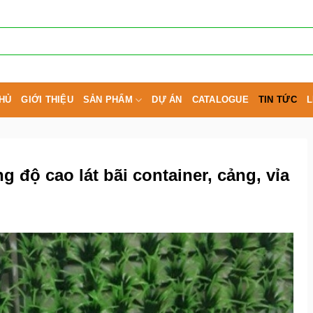
HỦ
GIỚI THIỆU
SẢN PHẨM
DỰ ÁN
CATALOGUE
TIN TỨC
L
 độ cao lát bãi container, cảng, vỉa