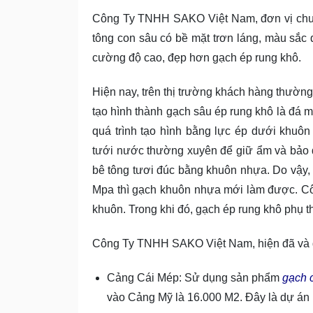
Công Ty TNHH SAKO Việt Nam, đơn vị chuy
tông con sâu có bề mặt trơn láng, màu sắc
cường độ cao, đẹp hơn gạch ép rung khô.
Hiện nay, trên thị trường khách hàng thườn
tạo hình thành gạch sâu ép rung khô là đá m
quá trình tạo hình bằng lực ép dưới khuô
tưới nước thường xuyên để giữ ẩm và bảo 
bê tông tươi đúc bằng khuôn nhựa. Do vậy,
Mpa thì gạch khuôn nhựa mới làm được. Cô
khuôn. Trong khi đó, gạch ép rung khô phụ 
Công Ty TNHH SAKO Việt Nam, hiện đã và đa
Cảng Cái Mép: Sử dụng sản phẩm
gạch c
vào Cảng Mỹ là 16.000 M2. Đây là dự á