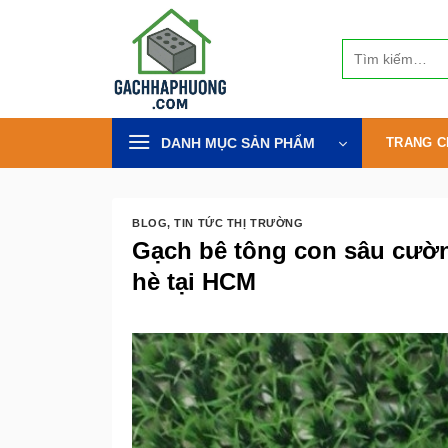
Bỏ
qua
Tìm
nội
kiếm:
dung
DANH MỤC SẢN PHẨM
TRANG C
BLOG
,
TIN TỨC THỊ TRƯỜNG
Gạch bê tông con sâu cường
hè tại HCM