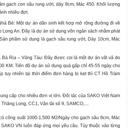
m gạch con sâu rung ướt, dày 8cm, Mác 450. Khối lượng
ành nhiều đợt.
hà Bè: Một dự án dân sinh kết hợp mở rộng đường đi về
p Long An. Đây là dự án sử dụng vốn ngân sách nhằm phát
 Sản phẩm sử dụng là gạch sâu rung ướt, Dày 10cm, Mác
à Rịa – Vũng Tàu: Đây được coi là một dự án vất vả do
100 KM. Tiến độ dự án sử dụng quá gấp chỉ 45-55 ngày cho
 tuy nhiên tại thời điểm đơn hàng bị kẹt thì CT Hồ Tràm
ung cấp cho nhiều đơn vị lớn. Đối tác của SAKO Việt Nam
s, Thăng Long, CC1, Vận tải số 9, SAMCO,…
 công suất 1000-1.500 M2/Ngày cho gạch sâu 8cm, Mác
c SAKO VN luôn đáp ứng mọi yêu cầu. Tùy thuộc vào từng