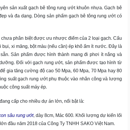
ên sản xuất gạch bê tông rung ướt khuôn nhựa. Gạch bê
 đẹp và đa dạng. Dòng sản phẩm gạch bê tông rung ướt có
g chưa phân biệt được ưu nhược điểm của 2 loại gạch. Cấu
i bụi, xi măng, bột màu (nếu cần) ép khô ẩm ít nước. Đây là
n sẵn. Sản phẩm được hình thành mang đi phơi ít nắng và
dưỡng. Đối với gạch rung ướt, sản phẩm được tạo hình từ
 để gia tăng cường độ cao 50 Mpa, 60 Mpa, 70 Mpa hay 80
ng suất gạch rung ướt phụ thuộc vào nhân công và lượng
thuộc công suất máy ép.
ng cấp cho nhiều dự án lớn, nổi bật là:
on sâu rung ướt
, dày 8cm, Mác 600. Khối lượng dự kiến lối
n lớn đầu năm 2018 của Công Ty TNHH SAKO Việt Nam.