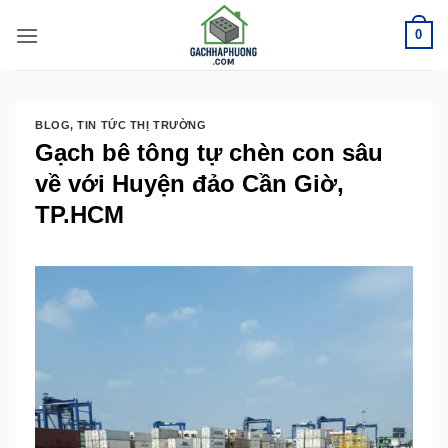
Bỏ
0
qua
nội
dung
BLOG
,
TIN TỨC THỊ TRƯỜNG
Gạch bê tông tự chèn con sâu
về với Huyện đảo Cần Giờ,
TP.HCM