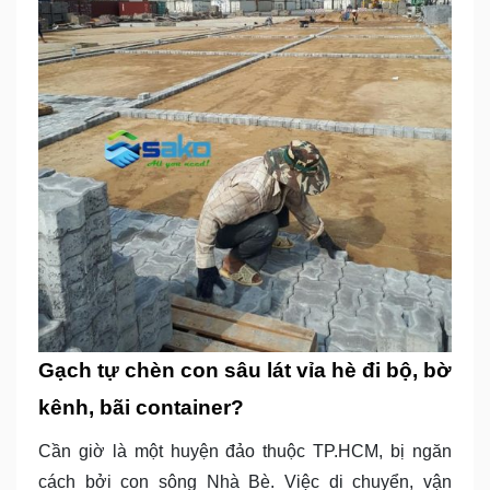
Gạch tự chèn con sâu lát vỉa hè đi bộ, bờ
kênh, bãi container?
Cần giờ là một huyện đảo thuộc TP.HCM, bị ngăn
cách bởi con sông Nhà Bè. Việc di chuyển, vận