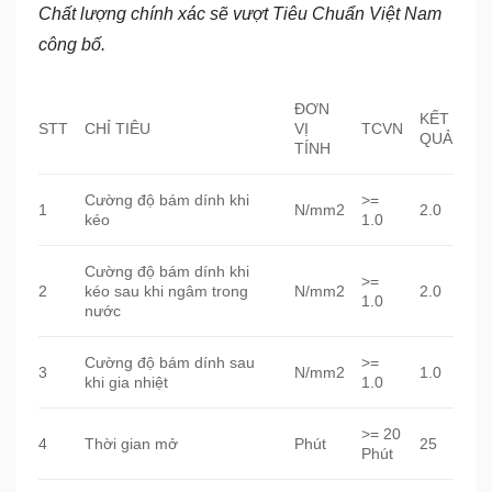
Chất lượng chính xác sẽ vượt Tiêu Chuẩn Việt Nam
công bố.
ĐƠN
KẾT
STT
CHỈ TIÊU
VỊ
TCVN
QUẢ
TÍNH
Cường độ bám dính khi
>=
1
N/mm2
2.0
kéo
1.0
Cường độ bám dính khi
>=
2
kéo sau khi ngâm trong
N/mm2
2.0
1.0
nước
Cường độ bám dính sau
>=
3
N/mm2
1.0
khi gia nhiệt
1.0
>= 20
4
Thời gian mở
Phút
25
Phút