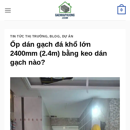
Bỏ
0
qua
nội
dung
TIN TỨC THỊ TRƯỜNG
,
BLOG
,
DỰ ÁN
Ốp dán gạch đá khổ lớn
2400mm (2.4m) bằng keo dán
gạch nào?