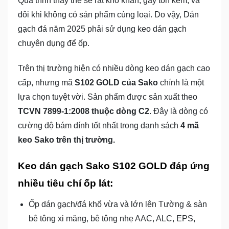
Quá trình thay thế sẽ rất khó khăn, gây tốn kém, và
đôi khi không có sản phẩm cùng loại. Do vậy, Dán
gạch đá năm 2025 phải sử dụng keo dán gạch
chuyên dụng để ốp.
Trên thị trường hiện có nhiều dòng keo dán gạch cao
cấp, nhưng mã
S102 GOLD của Sako
chính là một
lựa chọn tuyệt vời. Sản phẩm được sản xuất theo
TCVN 7899-1:2008 thuộc dòng C2
. Đây là dòng có
cường độ bám dính tốt nhất trong danh sách
4 mã
keo Sako trên thị trường.
Keo dán gạch Sako S102 GOLD đáp ứng
nhiều tiêu chí ốp lát:
Ốp dán gạch/đá khổ vừa và lớn lên
Tường & sàn
bê tông xi măng, bê tông nhẹ AAC, ALC, EPS,