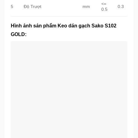
<=
5
Độ Trượt
mm
0.3
0.5
Hình ảnh sản phẩm Keo dán gạch Sako S102
GOLD: