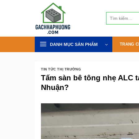
Bỏ
qua
Tìm
nội
kiếm:
dung
DANH MỤC SẢN PHẨM
TRANG C
TIN TỨC THỊ TRƯỜNG
Tấm sàn bê tông nhẹ ALC t
Nhuận?