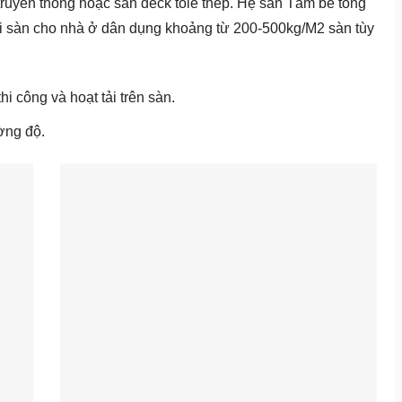
truyền thống hoặc sàn deck tole thép. Hệ sàn Tấm bê tông
 tải sàn cho nhà ở dân dụng khoảng từ 200-500kg/M2 sàn tùy
i công và hoạt tải trên sàn.
ờng độ.