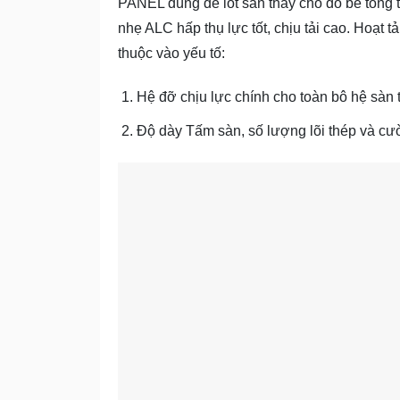
PANEL dùng để lót sàn thay cho đổ bê tông 
nhẹ ALC hấp thụ lực tốt, chịu tải cao. Hoạt
thuộc vào yếu tố:
Hệ đỡ chịu lực chính cho toàn bô hệ sàn th
Độ dày Tấm sàn, số lượng lõi thép và cư