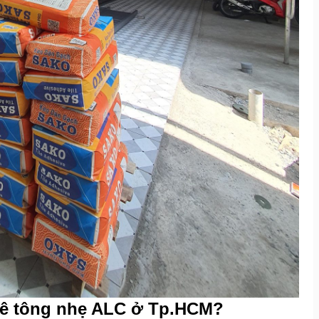
bê tông nhẹ ALC ở Tp.HCM?