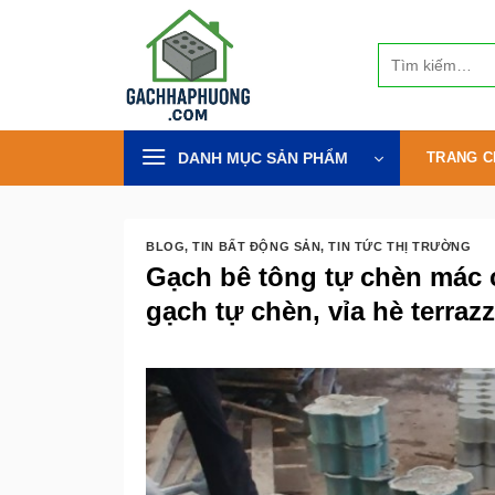
Bỏ
qua
Tìm
nội
kiếm:
dung
DANH MỤC SẢN PHẨM
TRANG C
BLOG
,
TIN BẤT ĐỘNG SẢN
,
TIN TỨC THỊ TRƯỜNG
Gạch bê tông tự chèn mác 
gạch tự chèn, vỉa hè terra