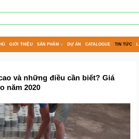
HỦ
GIỚI THIỆU
SẢN PHẨM
DỰ ÁN
CATALOGUE
TIN TỨC
L
cao và những điều cần biết? Giá
zzo năm 2020