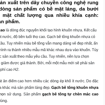
sản xuất trên dây chuyền công nghệ rung
 dòng sản phẩm có bề mặt láng, da bưởi
 mặt chất lượng qua nhiều khía cạnh:
ản phẩm.
cao
là dòng đúc nguyên khối tạo hình khuôn nhựa. Kết cấu
 hút nước, độ bền tuổi thọ cao. Gạch bê tông khuôn nhựa có
cầu. Tuy nhiên màu bê tông vẫn mang dáng vẻ đẹp nhất, ấn
 hình ra thành nhiều mẫu mã khác nhau dựa vào khuôn. Tùy
 sản xuất theo mẫu yêu cầu. Tuy nhiên, nên lựa chọn
 giảm được giá thành. Bởi, mỗi một mẫu mới sẽ phải sản
 phí cao
H2
.
 ăn điểm cao hơn nhiều các dòng ép khô ít nước. Do đặc
gia khác mà sản phẩm láng đẹp.
Gạch bê tông khuôn nhựa
họ
n sử dụng. Sản phẩm
gạch bê tông tự chèn mác cao
dùng.